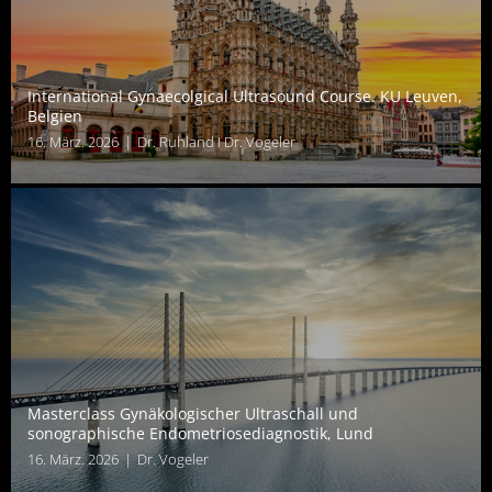
International Gynaecolgical Ultrasound Course. KU Leuven,
Belgien
16. März. 2026
|
Dr. Ruhland I Dr. Vogeler
Masterclass Gynäkologischer Ultraschall und
sonographische Endometriosediagnostik, Lund
16. März. 2026
|
Dr. Vogeler