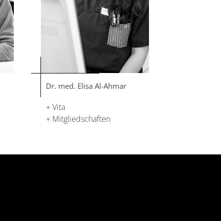
Dr. med. Elisa Al-Ahmar
+ Vita
+ Mitgliedschaften