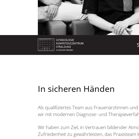
In sicheren Händen
Als qualifiziertes Team aus Frauenärztinnen und 
wir mit modernen Diagnose- und Therapieverfah
Wir haben zum Ziel, in Vertrauen bildender Atm
Zufriedenheit zu gewährleisten, das Praxisteam 