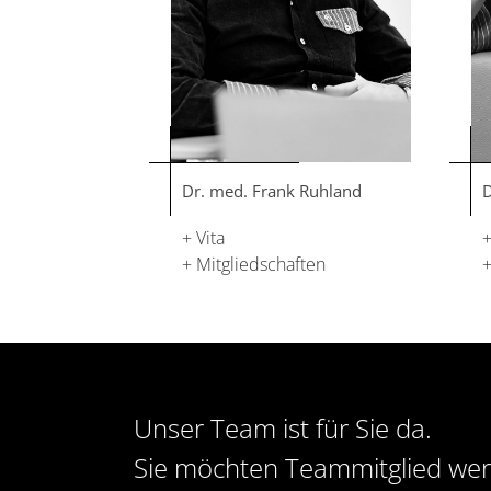
Dr. med. Frank Ruhland
D
+ Vita
+
+ Mitgliedschaften
+
Unser Team ist für Sie da.
Sie möchten Teammitglied we