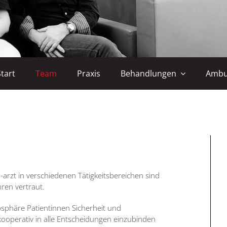
Start
Team
Praxis
Behandlungen
Ambu
-arzt in verschiedenen Tätigkeitsbereichen sind
ren vertraut.
osphäre Patientinnen Sicherheit und
kooperativ in alle Entscheidungen einzubinden